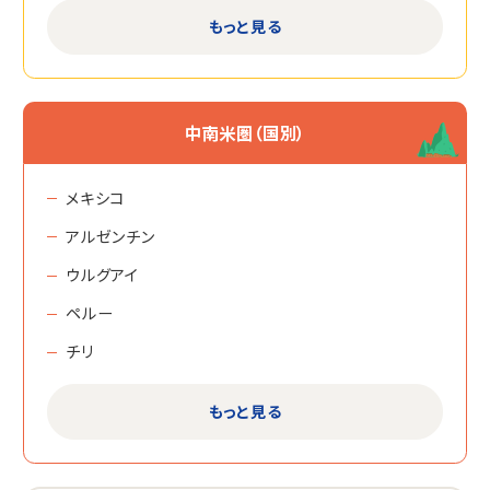
セビージャ
もっと見る
サン・セバスティアン
グラナダ
アリカンテ
中南米圏（国別）
ビルバオ
バジャドリッド
メキシコ
サンティアゴ・デ・コンポステーラ
アルゼンチン
カディス
ウルグアイ
テネリフェ
ペルー
ネルハ
チリ
マルベージャ
グアテマラ
もっと見る
イビサ
コスタリカ
パルマ・デ・マジョルカ
ドミニカ共和国