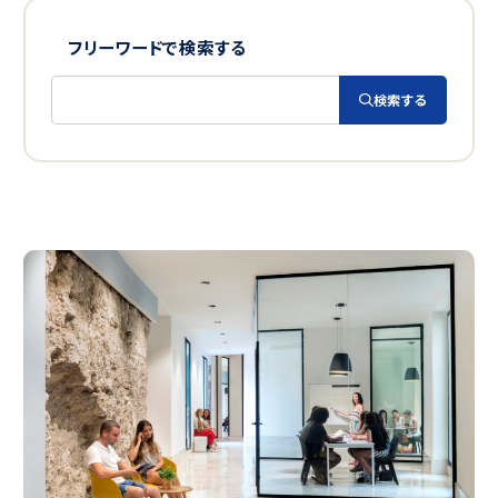
コロンビア
フリーワードで検索する
エクアドル
ボリビア
検索する
キューバ