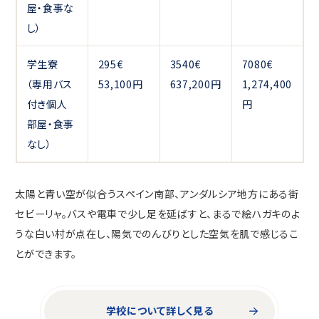
屋・食事な
し）
学生寮
295€
3540€
7080€
（専用バス
53,100円
637,200円
1,274,400
付き個人
円
部屋・食事
なし）
太陽と⻘い空が似合うスペイン南部、アンダルシア地方にある街
セビーリャ。バスや電車で少し足を延ばすと、まるで絵ハガキのよ
うな白い村が点在し、陽気でのんびりとした空気を肌で感じるこ
とができます。
学校について詳しく見る