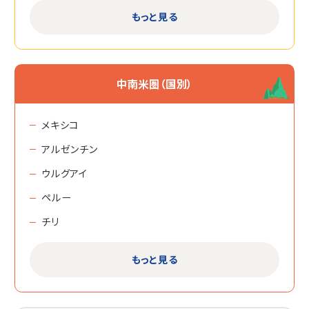
セビージャ
もっと見る
サン・セバスティアン
グラナダ
アリカンテ
中南米圏（国別）
ビルバオ
バジャドリッド
メキシコ
サンティアゴ・デ・コンポステーラ
アルゼンチン
カディス
ウルグアイ
テネリフェ
ペルー
ネルハ
チリ
マルベージャ
グアテマラ
もっと見る
イビサ
コスタリカ
パルマ・デ・マジョルカ
ドミニカ共和国