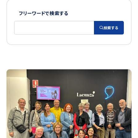
コロンビア
フリーワードで検索する
エクアドル
ボリビア
検索する
キューバ