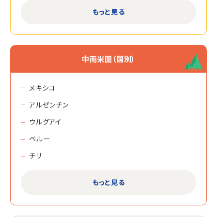
セビージャ
もっと見る
サン・セバスティアン
グラナダ
アリカンテ
中南米圏（国別）
ビルバオ
バジャドリッド
メキシコ
サンティアゴ・デ・コンポステーラ
アルゼンチン
カディス
ウルグアイ
テネリフェ
ペルー
ネルハ
チリ
マルベージャ
グアテマラ
もっと見る
イビサ
コスタリカ
パルマ・デ・マジョルカ
ドミニカ共和国