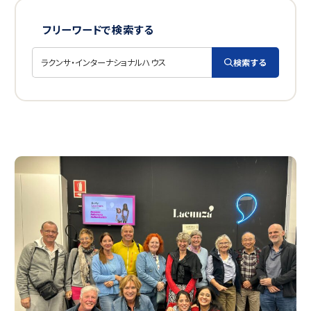
コロンビア
フリーワードで検索する
エクアドル
ボリビア
検索する
キューバ