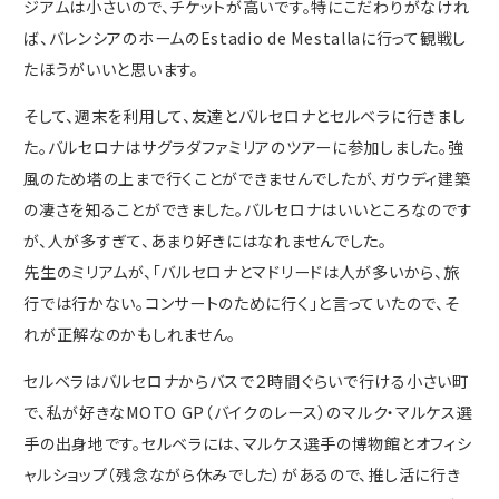
ジアムは小さいので、チケットが高いです。特にこだわりがなけれ
ば、バレンシアのホームのEstadio de Mestallaに行って観戦し
たほうがいいと思います。
そして、週末を利用して、友達とバルセロナとセルベラに行きまし
た。バルセロナはサグラダファミリアのツアーに参加しました。強
風のため塔の上まで行くことができませんでしたが、ガウディ建築
の凄さを知ることができました。バルセロナはいいところなのです
が、人が多すぎて、あまり好きにはなれませんでした。
先生のミリアムが、「バルセロナとマドリードは人が多いから、旅
行では行かない。コンサートのために行く」と言っていたので、そ
れが正解なのかもしれません。
セルベラはバルセロナからバスで２時間ぐらいで行ける小さい町
で、私が好きなMOTO GP（バイクのレース）のマルク・マルケス選
手の出身地です。セルベラには、マルケス選手の博物館とオフィシ
ャルショップ（残念ながら休みでした）があるので、推し活に行き