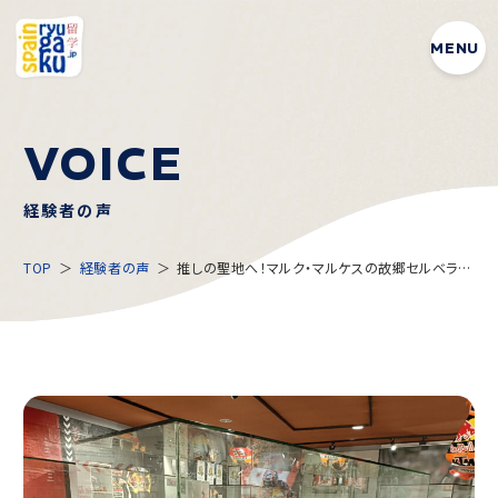
MENU
V
O
I
C
E
経験者の声
TOP
経験者の声
推しの聖地へ！マルク・マルケスの故郷セルベラ訪
問🇪🇸🏍️