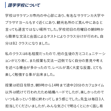
語学学校について
学校はサラマンカ市内の中心部にあり、有名なサラマンカ大学や
プラサマヨールもすぐ近くにあり、観光名所のど真ん中にあると
言っても過言ではない場所でした。学校初日の月曜日の朝8時か
ら簡単な文法と会話によるテストによりクラス分けが行われ、自
分はB2 クラスになりました。
私のクラスは6名程度だったので、他の生徒の方とコミュニケーシ
ョンがとり易く、また授業も文法一辺倒でなく自分の意見や考え
を述べる機会が多かったので、レベルが高く大変な反面、とても
楽しく勉強する事が出来ました。
授業は初日を除き、朝9時から14時まで途中20分のカフェタイム
以外は続けて行われたため結構ハードでしたが、楽しかったので
いつもあっという間に終わってしまう感じでした。先生は毎日3人
担当してくださいましたが、みんな気さくで明るくとにかく話し易