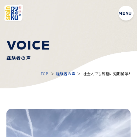
MENU
V
O
I
C
E
経験者の声
TOP
経験者の声
社会人でも気軽に短期留学！