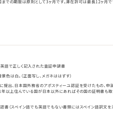
国までの期限は原則として3ヶ月です。滞在許可は最長12ヶ月
は英語で正しく記入された査証申請書
で背景色は白。（正面写し、メガネははずす）
に提出、日本国外務省のアポスティーユ認証を受けたもの、申請
1年以上住んでいる国が日本以外にあればその国の証明書も取
認書（スペイン語でも英語でもない書類にはスペイン語訳文を