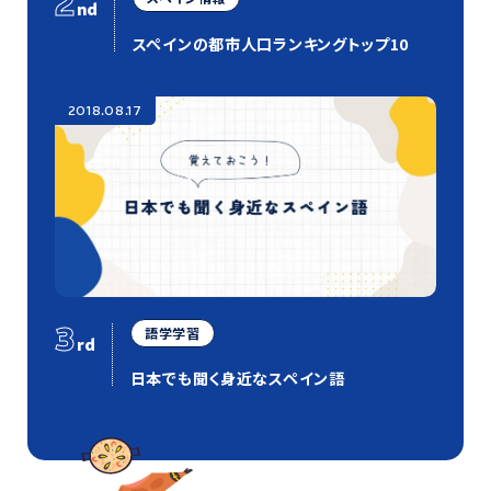
2
nd
スペインの都市人口ランキングトップ10
2018.08.17
3
語学学習
rd
日本でも聞く身近なスペイン語