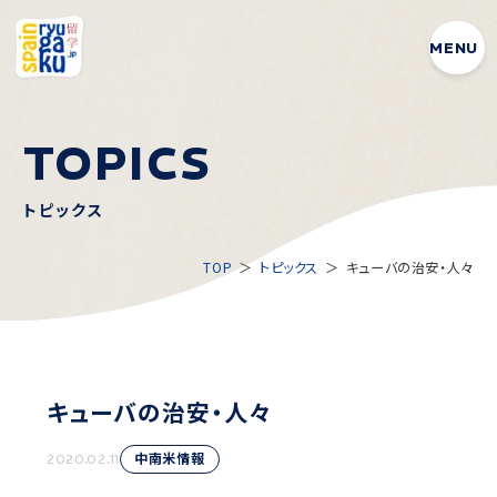
MENU
T
O
P
I
C
S
トピックス
TOP
トピックス
キューバの治安・人々
キューバの治安・人々
中南米情報
2020.02.11