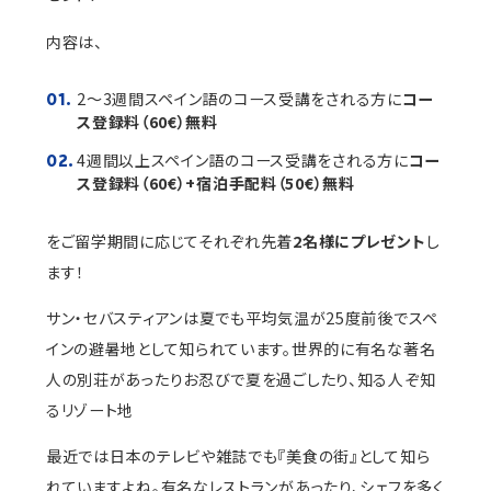
内容は、
2〜3週間スペイン語のコース受講をされる方に
コー
ス登録料（60€）無料
4週間以上スペイン語のコース受講をされる方に
コー
ス登録料（60€）+宿泊手配料（50€）無料
をご留学期間に応じてそれぞれ先着
2名様にプレゼント
し
ます！
サン・セバスティアンは夏でも平均気温が25度前後でスペ
インの避暑地として知られています。世界的に有名な著名
人の別荘があったりお忍びで夏を過ごしたり、知る人ぞ知
るリゾート地
最近では日本のテレビや雑誌でも『美食の街』として知ら
れていますよね。有名なレストランがあったり、シェフを多く