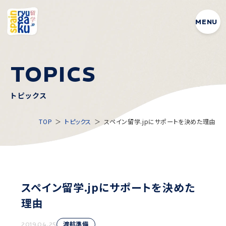
MENU
T
O
P
I
C
S
トピックス
TOP
トピックス
スペイン留学.jpにサポートを決めた理由
スペイン留学.jpにサポートを決めた
理由
渡航準備
2019.04.25